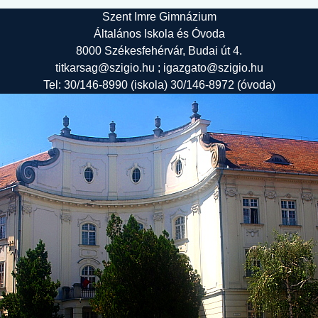
Szent Imre Gimnázium
Általános Iskola és Óvoda
8000 Székesfehérvár, Budai út 4.
titkarsag@szigio.hu ; igazgato@szigio.hu
Tel: 30/146-8990 (iskola) 30/146-8972 (óvoda)