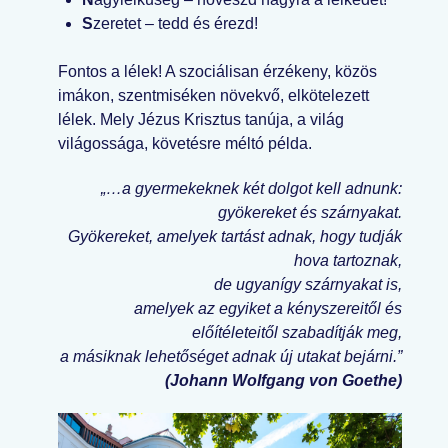
S
zeretet – tedd és érezd!
Fontos a lélek! A szociálisan érzékeny, közös
imákon, szentmiséken növekvő, elkötelezett
lélek. Mely Jézus Krisztus tanúja, a világ
világossága, követésre méltó példa.
„…a gyermekeknek két dolgot kell adnunk:
gyökereket és szárnyakat.
Gyökereket, amelyek tartást adnak, hogy tudják
hova tartoznak,
de ugyanígy szárnyakat is,
amelyek az egyiket a kényszereitől és
előítéleteitől szabadítják meg,
a másiknak lehetőséget adnak új utakat bejárni.”
(Johann Wolfgang von Goethe)