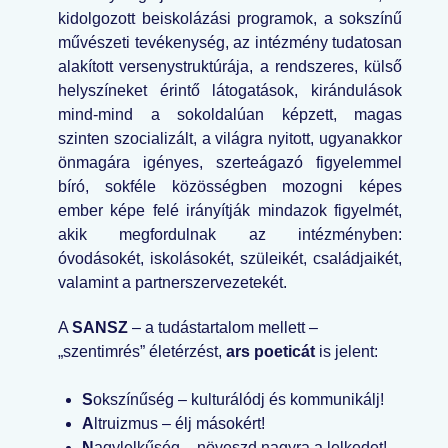
kidolgozott beiskolázási programok, a sokszínű
művészeti tevékenység, az intézmény tudatosan
alakított versenystruktúrája, a rendszeres, külső
helyszíneket érintő látogatások, kirándulások
mind-mind a sokoldalúan képzett, magas
szinten szocializált, a világra nyitott, ugyanakkor
önmagára igényes, szerteágazó figyelemmel
bíró, sokféle közösségben mozogni képes
ember képe felé irányítják mindazok figyelmét,
akik megfordulnak az intézményben:
óvodásokét, iskolásokét, szüleikét, családjaikét,
valamint a partnerszervezetekét.
A
SANSZ
– a tudástartalom mellett –
„szentimrés” életérzést,
ars poeticát
is jelent:
S
okszínűség – kulturálódj és kommunikálj!
A
ltruizmus – élj másokért!
N
agylelkűség – növeszd nagyra a lelkedet!