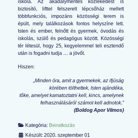
iskola. Az akadálymentes közlekedést is
biztosító, lifttel felszerelt lépcsőház mellett
többfunkciós, impozáns közösségi terem is
épült, mely találkozások fontos helyszíne lett.
Isten és ember, felnőtt és gyermek, óvodás és
iskolás, szülő és pedagógus között. Közösségi
tér létesül, hogy 25, kegyelemmel teli esztendő
után is fogadni tudja … a jövőt.
Hiszen:
„Minden óra, amit a gyermekek, az ifjúság
körében tölthettek, Isten ajándéka,
tőke, amelyet kamatoztatni kell, kincs, amelynek
felhasználásáról számot kell adnotok.”
(Boldog Apor Vilmos)
Kategória:
Beiratkozás
Készült: 2020. szeptember 01