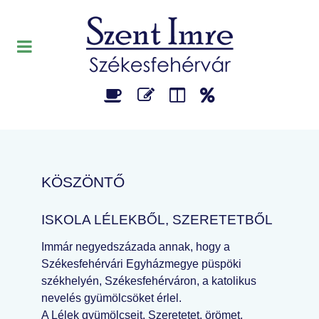
KÖSZÖNTŐ
ISKOLA LÉLEKBŐL, SZERETETBŐL
Immár negyedszázada annak, hogy a
Székesfehérvári Egyházmegye püspöki
székhelyén, Székesfehérváron, a katolikus
nevelés gyümölcsöket érlel.
A Lélek gyümölcseit. Szeretetet, örömet,