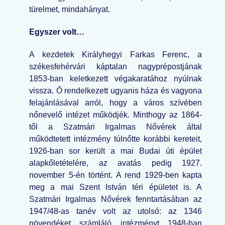
türelmet, mindahányat.
Egyszer volt…
A kezdetek Királyhegyi Farkas Ferenc, a
székesfehérvári káptalan nagyprépostjának
1853-ban keletkezett végakaratához nyúlnak
vissza. Ő rendelkezett ugyanis háza és vagyona
felajánlásával arról, hogy a város szívében
nőnevelő intézet működjék. Minthogy az 1864-
től a Szatmári Irgalmas Nővérek által
működtetett intézmény túlnőtte korábbi kereteit,
1926-ban sor került a mai Budai úti épület
alapkőletételére, az avatás pedig 1927.
november 5-én történt. A rend 1929-ben kapta
meg a mai Szent István téri épületet is. A
Szatmári Irgalmas Nővérek fenntartásában az
1947/48-as tanév volt az utolsó: az 1346
növendéket számláló intézményt 1948-ban