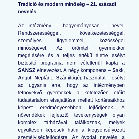
Tradíció és modern minőség – 21. századi
nevelés
Az intézmény – hagyományosan – nevel.
Rendszerességgel, következetességgel,
személyes figyelemmel, közösségei
minőségével. Az örömteli gyermekkor
megélésére és a teljes értékű életre esélyt
biztosító programja nem véletlenül kapta a
SANSZ
elnevezést. A négy komponens –
S
akk,
A
ngol,
N
éptánc,
S
zámítógép-használat – esélyt
ad ugyanis arra, hogy az intézményben
felnövekvő gyermekek a kötelezően előírt
tudástartalom elsajátítása mellett kortársaikhoz
képest eredményesebben fejlődjenek. A
növendékek fejlesztő tevékenységek olyan
komplex tárházával találkoznak, melyek
együttesen képesek hatni a kiegyensúlyozott
személyiségfejlődésre. Az óvodai nevelés, a