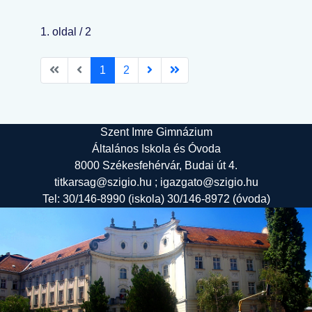
1. oldal / 2
1
2
Szent Imre Gimnázium
Általános Iskola és Óvoda
8000 Székesfehérvár, Budai út 4.
titkarsag@szigio.hu ; igazgato@szigio.hu
Tel: 30/146-8990 (iskola) 30/146-8972 (óvoda)