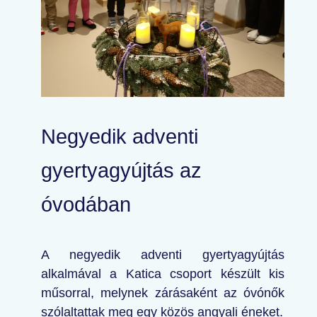
Negyedik adventi
gyertyagyújtás az
óvodában
A negyedik adventi gyertyagyújtás
alkalmával a Katica csoport készült kis
műsorral, melynek zárásaként az óvónők
szólaltattak meg egy közös angyali éneket.