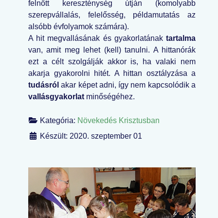
felnőtt kereszténység útján (komolyabb
szerepvállalás, felelősség, példamutatás az
alsóbb évfolyamok számára).
A hit megvallásának és gyakorlatának
tartalma
van, amit meg lehet (kell) tanulni. A hittanórák
ezt a célt szolgálják akkor is, ha valaki nem
akarja gyakorolni hitét. A hittan osztályzása a
tudásról
akar képet adni, így nem kapcsolódik a
vallásgyakorlat
minőségéhez.
Kategória:
Növekedés Krisztusban
Készült: 2020. szeptember 01