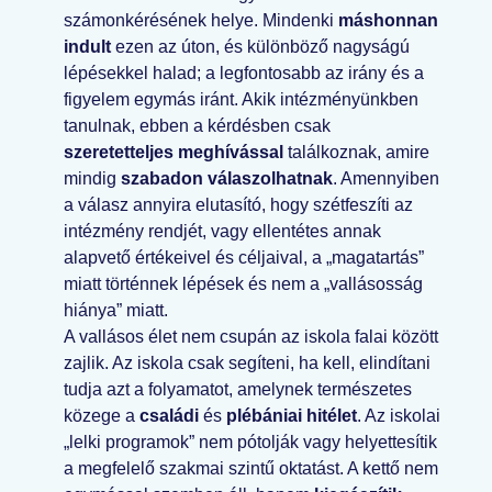
számonkérésének helye. Mindenki
máshonnan
indult
ezen az úton, és különböző nagyságú
lépésekkel halad; a legfontosabb az irány és a
figyelem egymás iránt. Akik intézményünkben
tanulnak, ebben a kérdésben csak
szeretetteljes meghívással
találkoznak, amire
mindig
szabadon válaszolhatnak
. Amennyiben
a válasz annyira elutasító, hogy szétfeszíti az
intézmény rendjét, vagy ellentétes annak
alapvető értékeivel és céljaival, a „magatartás”
miatt történnek lépések és nem a „vallásosság
hiánya” miatt.
A vallásos élet nem csupán az iskola falai között
zajlik. Az iskola csak segíteni, ha kell, elindítani
tudja azt a folyamatot, amelynek természetes
közege a
családi
és
plébániai hitélet
. Az iskolai
„lelki programok” nem pótolják vagy helyettesítik
a megfelelő szakmai szintű oktatást. A kettő nem