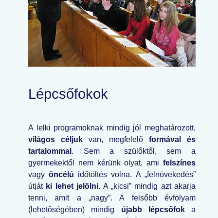
Lépcsőfokok
A lelki programoknak mindig jól meghatározott,
világos céljuk
van, megfelelő
formával és
tartalommal
. Sem a szülőktől, sem a
gyermekektől nem kérünk olyat, ami
felszínes
vagy
öncélú
időtöltés volna. A „felnövekedés”
útját
ki lehet jelölni
. A „kicsi” mindig azt akarja
tenni, amit a „nagy”. A felsőbb évfolyam
(lehetőségében) mindig
újabb lépcsőfok
a