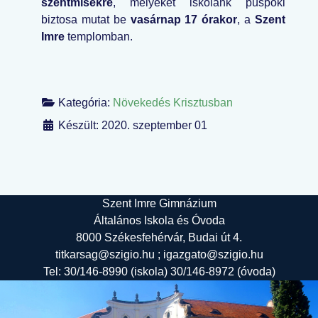
szentmisékre
, melyeket iskolánk püspöki
biztosa mutat be
vasárnap 17 órakor
, a
Szent
Imre
templomban.
Kategória:
Növekedés Krisztusban
Készült: 2020. szeptember 01
Szent Imre Gimnázium
Általános Iskola és Óvoda
8000 Székesfehérvár, Budai út 4.
titkarsag@szigio.hu ; igazgato@szigio.hu
Tel: 30/146-8990 (iskola) 30/146-8972 (óvoda)