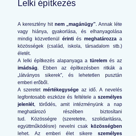
Lelki építkezés
A keresztény hit
nem „magánügy”
. Annak léte
vagy hiánya, gyakorlása, és elhanyagolása
mindig közvetlenül
érinti
és
meghatározza
a
közösségek (család, iskola, társadalom stb.)
életét.
A lelki építkezés alapanyaga a
türelem
és az
imádság
. Ebben az építkezésben ritkák a
„látványos sikerek”, és lehetetlen pusztán
emberi erőből.
A szeretet
mértékegysége
az idő. A nevelés
legfontosabb eszköze és feltétele a
személyes
jelenlét
, törődés, amit intézményünk a nap
meghatározó részében biztosítani
tud. Közösségre (szeretetre, szolidaritásra,
együttműködésre) nevelni csak
közösségben
lehet. Az emberi élet sikere
személyes