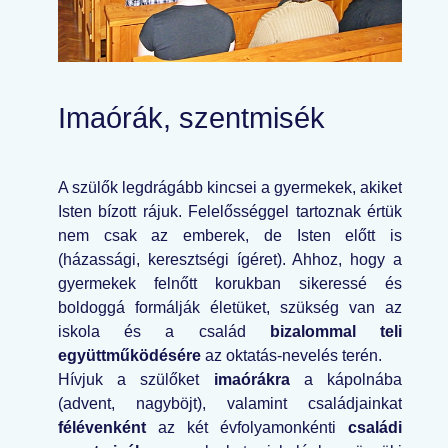
Imaórák, szentmisék
A szülők legdrágább kincsei a gyermekek, akiket
Isten bízott rájuk. Felelősséggel tartoznak értük
nem csak az emberek, de Isten előtt is
(házassági, keresztségi ígéret). Ahhoz, hogy a
gyermekek felnőtt korukban sikeressé és
boldoggá formálják életüket, szükség van az
iskola és a család
bizalommal teli
együttműködésére
az oktatás-nevelés terén.
Hívjuk a szülőket
imaórákra
a kápolnába
(advent, nagyböjt), valamint családjainkat
félévenként
az két évfolyamonkénti
családi