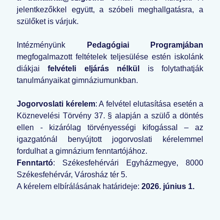
jelentkezőkkel együtt, a szóbeli meghallgatásra, a
szülőket is várjuk.
Intézményünk
Pedagógiai Programjában
megfogalmazott feltételek teljesülése estén iskolánk
diákjai
felvételi eljárás nélkül
is folytathatják
tanulmányaikat gimnáziumunkban.
Jogorvoslati kérelem
: A felvétel elutasítása esetén a
Köznevelési Törvény 37. § alapján a szülő a döntés
ellen - kizárólag törvényességi kifogással – az
igazgatónál benyújtott jogorvoslati kérelemmel
fordulhat a gimnázium fenntartójához.
Fenntartó
: Székesfehérvári Egyházmegye, 8000
Székesfehérvár, Városház tér 5.
A kérelem elbírálásának határideje:
2026. június 1.