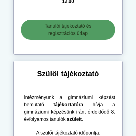
12.00
Tanulói tájékoztató és
regisztrációs űrlap
Szülői tájékoztató
Intézményünk a gimnáziumi képzést
bemutató
tájékoztatóra
hívja a
gimnáziumi képzésünk iránt érdeklődő 8.
évfolyamos tanulók
szüleit
.
A szülői tájékoztató időpontja: