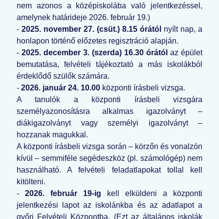
nem azonos a középiskolába való jelentkezéssel,
amelynek határideje 2026. február 19.)
-
2025. november 27. (csüt.) 8.15 órától
nyílt nap, a
honlapon történő előzetes regisztráció alapján.
-
2025. december 3. (szerda) 16.30 órától
az épület
bemutatása, felvételi tájékoztató a más iskolákból
érdeklődő szülők számára.
-
2026. január 24. 10.00
központi írásbeli vizsga.
A tanulók a központi írásbeli vizsgára
személyazonosításra alkalmas igazolványt –
diákigazolványt vagy személyi igazolványt –
hozzanak magukkal.
A központi írásbeli vizsga során – körzőn és vonalzón
kívül – semmiféle segédeszköz (pl. számológép) nem
használható. A felvételi feladatlapokat tollal kell
kitölteni.
-
2026. február 19-ig
kell elküldeni a központi
jelentkezési lapot az iskolánkba és az adatlapot a
győri Felvételi Központba. (Ezt az általános iskolák