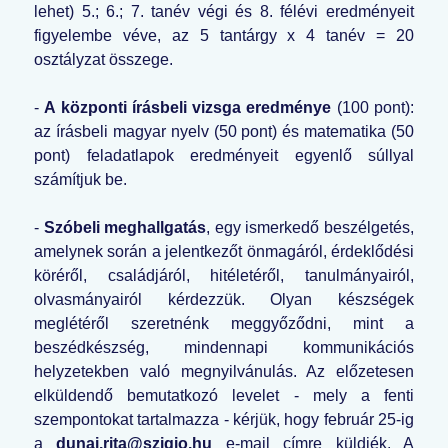
lehet) 5.; 6.; 7. tanév végi és 8. félévi eredményeit
figyelembe véve, az 5 tantárgy x 4 tanév = 20
osztályzat összege.
-
A központi írásbeli vizsga eredménye
(100 pont):
az írásbeli magyar nyelv (50 pont) és matematika (50
pont) feladatlapok eredményeit egyenlő súllyal
számítjuk be.
-
Szóbeli meghallgatás
, egy ismerkedő beszélgetés,
amelynek során a jelentkezőt önmagáról, érdeklődési
köréről, családjáról, hitéletéről, tanulmányairól,
olvasmányairól kérdezzük. Olyan készségek
meglétéről szeretnénk meggyőződni, mint a
beszédkészség, mindennapi kommunikációs
helyzetekben való megnyilvánulás. Az előzetesen
elküldendő bemutatkozó levelet - mely a fenti
szempontokat tartalmazza - kérjük, hogy február 25-ig
a
dunai.rita@szigio.hu
e-mail címre küldjék. A