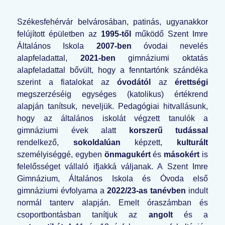
Székesfehérvár belvárosában, patinás, ugyanakkor
felújított épületben az
1995-től
működő Szent Imre
Általános Iskola
2007-ben
óvodai nevelés
alapfeladattal,
2021-ben
gimnáziumi oktatás
alapfeladattal bővült, hogy a fenntartónk szándéka
szerint a fiatalokat az
óvodától
az
érettségi
megszerzéséig egységes (katolikus) értékrend
alapján tanítsuk, neveljük. Pedagógiai hitvallásunk,
hogy az általános iskolát végzett tanulók a
gimnáziumi évek alatt
korszerű tudással
rendelkező,
sokoldalúan
képzett,
kulturált
személyiséggé, egyben
önmagukért
és
másokért
is
felelősséget vállaló ifjakká váljanak. A Szent Imre
Gimnázium, Általános Iskola és Óvoda első
gimnáziumi évfolyama a
2022/23-as tanévben
indult
normál tanterv alapján. Emelt óraszámban és
csoportbontásban tanítjuk az
angolt
és a