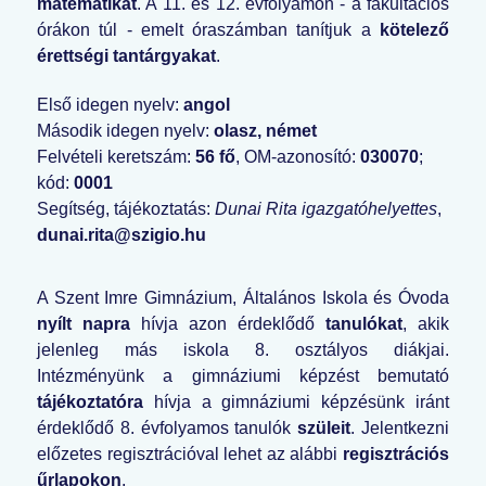
matematikát
. A 11. és 12. évfolyamon - a fakultációs
órákon túl - emelt óraszámban tanítjuk a
kötelező
érettségi tantárgyakat
.
Első idegen nyelv:
angol
Második idegen nyelv:
olasz, német
Felvételi keretszám:
56 fő
, OM-azonosító:
030070
;
kód:
0001
Segítség, tájékoztatás:
Dunai Rita igazgatóhelyettes
,
dunai.rita@szigio.hu
A Szent Imre Gimnázium, Általános Iskola és Óvoda
nyílt napra
hívja azon érdeklődő
tanulókat
, akik
jelenleg más iskola 8. osztályos diákjai.
Intézményünk a gimnáziumi képzést bemutató
tájékoztatóra
hívja a gimnáziumi képzésünk iránt
érdeklődő 8. évfolyamos tanulók
szüleit
. Jelentkezni
előzetes regisztrációval lehet az alábbi
regisztrációs
űrlapokon
.