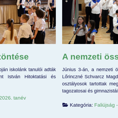
zöntése
A nemzeti öss
ján iskolánk tanulói adták
Június 3-án, a nemzeti ö
t István Hitoktatási és
Lőrinczné Schvarcz Magdol
osztályosok tartottak me
tagozatosai és gimnazistá
/2026. tanév
Kategória:
Faliújság 