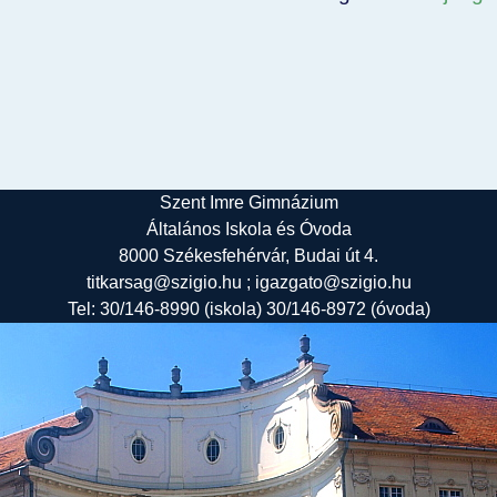
Szent Imre Gimnázium
Általános Iskola és Óvoda
8000 Székesfehérvár, Budai út 4.
titkarsag@szigio.hu ; igazgato@szigio.hu
Tel: 30/146-8990 (iskola) 30/146-8972 (óvoda)