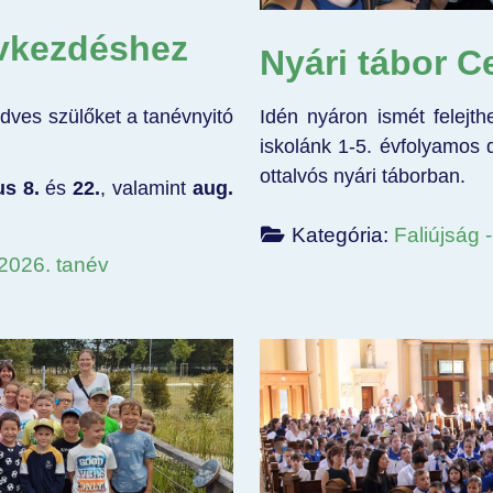
évkezdéshez
Nyári tábor C
edves szülőket a tanévnyitó
Idén nyáron ismét felejt
iskolánk 1-5. évfolyamos 
ottalvós nyári táborban.
us 8.
és
22
.
, valamint
aug.
Kategória:
Faliújság 
/2026. tanév