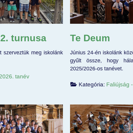
2. turnusa
Te Deum
ött szerveztük meg iskolánk
Június 24-én iskolánk k
gyűlt össze, hogy hál
2025/2026-os tanévet.
/2026. tanév
Kategória:
Faliújság 