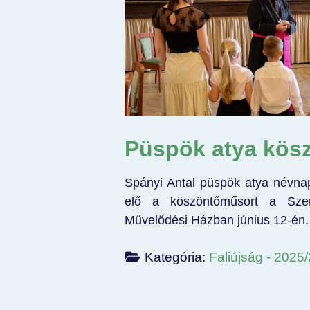
Püspök atya kös
Spányi Antal püspök atya névnap
elő a köszöntőműsort a Szen
Művelődési Házban június 12-én.
Kategória:
Faliújság - 2025