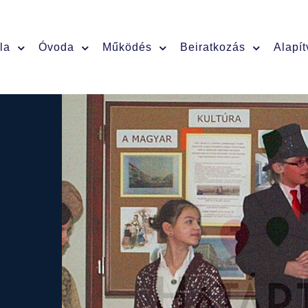
la
Óvoda
Működés
Beiratkozás
Alapí