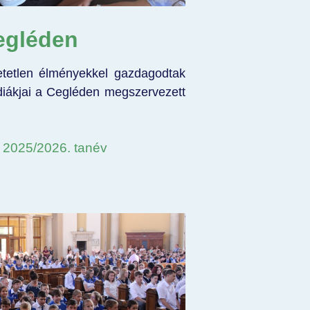
egléden
hetetlen élményekkel gazdagodtak
diákjai a Cegléden megszervezett
- 2025/2026. tanév