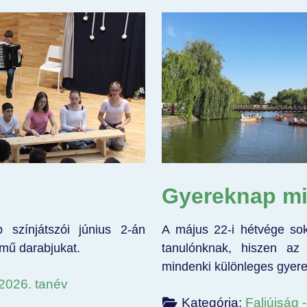
Gyereknap mi
 színjátszói június 2-án
A május 22-i hétvége sok
ű darabjukat.
tanulónknak, hiszen az
mindenki különleges gyere
/2026. tanév
Kategória:
Faliújság 