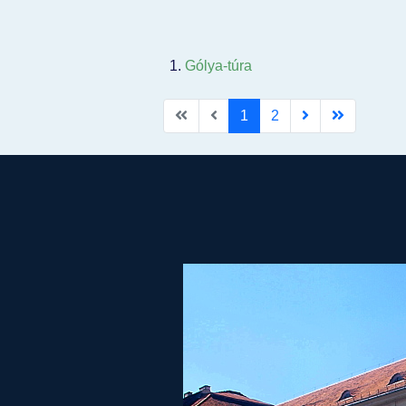
Gólya-túra
1
2