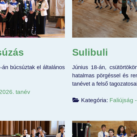
súzás
Sulibuli
0-án búcsúztak el általános
Június 18-án, csütörtökön
hatalmas pörgéssel és re
tanévet a felső tagozatosa
/2026. tanév
Kategória:
Faliújság 